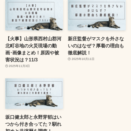
【火事】山形県西村山郡河
新庄監督がマスクを外さな
北町谷地の火災現場の動
いのはなぜ？厚着の理由も
画･画像まとめ！原因や被
徹底解説！
害状況は？11/3
2025年10月11日
2025年11月3日
坂口健太郎と永野芽郁はい
つから付き合ってた？馴れ