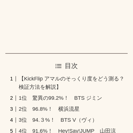
目次
【KickFlip アマルのそっくり度をどう測る？
検証方法を解説】
1位 驚異の99.2%！ BTS ジミン
2位 96.8%！ 横浜流星
3位 94.３%！ BTS V（ヴィ）
4位 91.6%！ Hey!Say!JUMP 山田涼