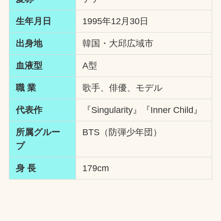
生年月日
1995年12月30日
出身地
韓国・大邱広域市
血液型
A型
職 業
歌手、俳優、モデル
代表作
『Singularity』『Inner Child』
所属グルー
BTS（防弾少年団）
プ
身 長
179cm