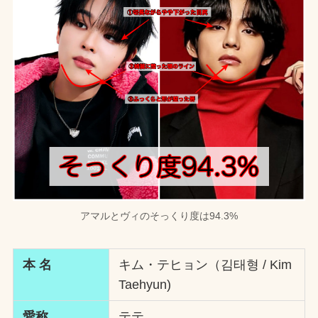
アマルとヴィのそっくり度は94.3%
本 名
キム・テヒョン（김태형 / Kim
Taehyun)
愛称
テテ