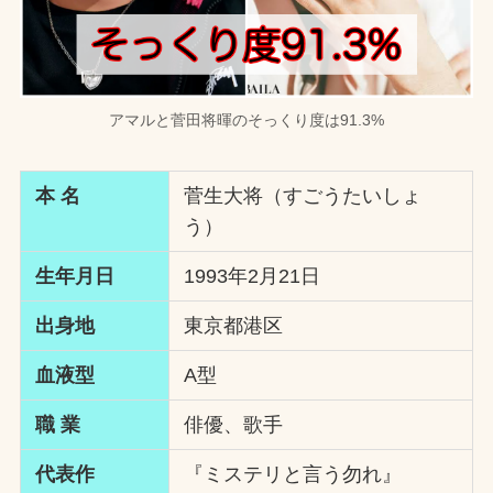
アマルと菅田将暉のそっくり度は91.3%
本 名
菅生大将（すごうたいしょ
う）
生年月日
1993年2月21日
出身地
東京都港区
血液型
A型
職 業
俳優、歌手
代表作
『ミステリと言う勿れ』