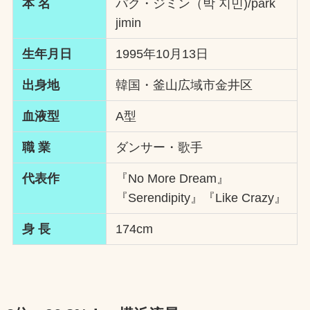
本 名
パク・ジミン（박 지민)/park
jimin
生年月日
1995年10月13日
出身地
韓国・釜山広域市金井区
血液型
A型
職 業
ダンサー・歌手
代表作
『No More Dream』
『Serendipity』『Like Crazy』
身 長
174cm